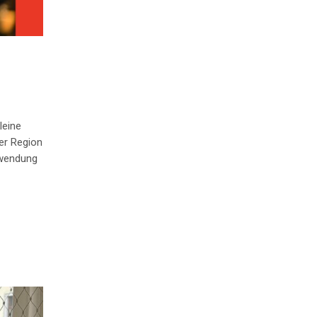
leine
er Region
rwendung