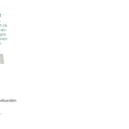
ngebunden
2-