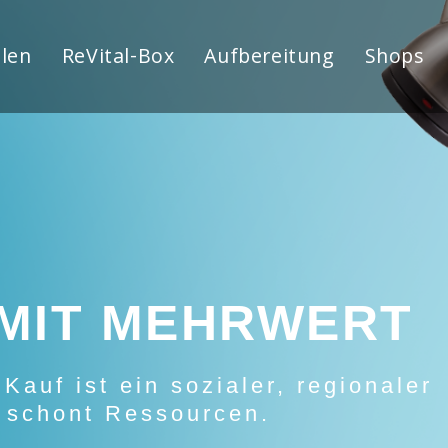
len
ReVital-Box
Aufbereitung
Shops
MIT MEHRWERT
Kauf ist ein sozialer, regionaler
 schont Ressourcen.