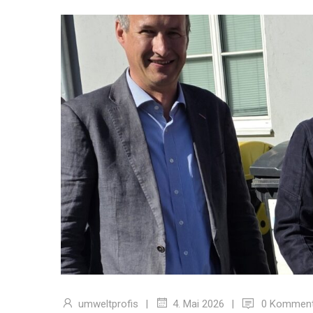
umweltprofis
|
|
0 Komment
4. Mai 2026