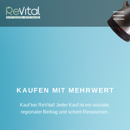
KAUFEN MIT MEHRWERT
Kauf bei ReVital! Jeder Kauf ist ein sozialer,
regionaler Beitrag und schont Ressourcen.