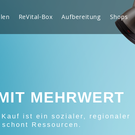
len
ReVital-Box
Aufbereitung
Shops
MIT MEHRWERT
Kauf ist ein sozialer, regionaler
 schont Ressourcen.