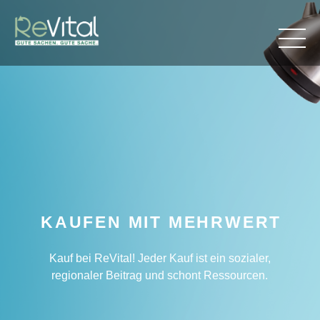
KAUFEN MIT MEHRWERT
Kauf bei ReVital! Jeder Kauf ist ein sozialer,
regionaler Beitrag und schont Ressourcen.