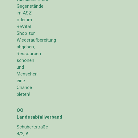
Gegenstände
im ASZ
oder im
ReVital
Shop zur
Wiederaufbereitung
abgeben,
Ressourcen
schonen
und
Menschen
eine
Chance
bieten!
OÖ
Landesabfallverband
Schubertstraße
4/2, A-