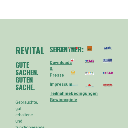
REVITAL
SEITEN
PARTNER:
GUTE
Downloads
&
SACHEN.
Presse
GUTEN
SACHE.
Impressum
Teilnahmebedingungen
Gewinnspiele
Gebrauchte,
gut
erhaltene
und
funktionierende