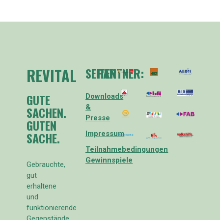
REVITAL
SEITEN
PARTNER:
GUTE
Downloads
&
SACHEN.
Presse
GUTEN
SACHE.
Impressum
Teilnahmebedingungen
Gewinnspiele
Gebrauchte,
gut
erhaltene
und
funktionierende
Gegenstände