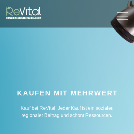
KAUFEN MIT MEHRWERT
Kauf bei ReVital! Jeder Kauf ist ein sozialer,
regionaler Beitrag und schont Ressourcen.