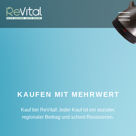
KAUFEN MIT MEHRWERT
Kauf bei ReVital! Jeder Kauf ist ein sozialer,
regionaler Beitrag und schont Ressourcen.