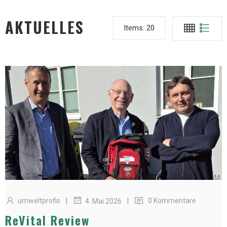
AKTUELLES
Items:
20
|
|
umweltprofis
0 Kommentare
4. Mai 2026
ReVital Review