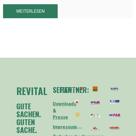
WEITERLESEN
REVITAL
SEITEN
PARTNER:
GUTE
Downloads
&
SACHEN.
Presse
GUTEN
SACHE.
Impressum